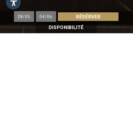
RÉSÉRVER
DISPONIBILITÉ
SUPERIOR DELUXE
env. 50 m²
Spacieuse chambre Superior Deluxe avec balcon
et vue sur le jardin. Lit king size, espace salon et
repas confortable, bureau. Minibar, coffre-fort,
téléphone, télévision par satellite et Wi-Fi haut
débit.
La salle de bains dispose d’une baignoire, d’une