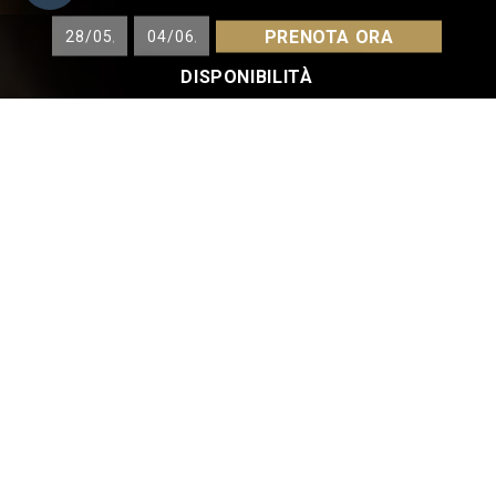
PRENOTA ORA
DISPONIBILITÀ
OFFERTE & PACCHETTI
Scoprite la nostra offerta speciale per le
prenotazioni anticipate e approfittate dello
sconto preno