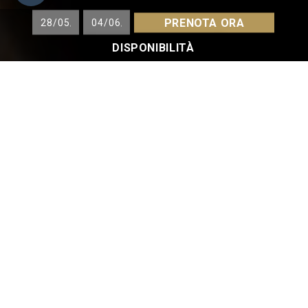
PRENOTA ORA
DISPONIBILITÀ
OFFERTE & PACCHETTI
Scoprite la nostra offerta speciale per le
prenotazioni anticipate e approfittate dello
sconto preno